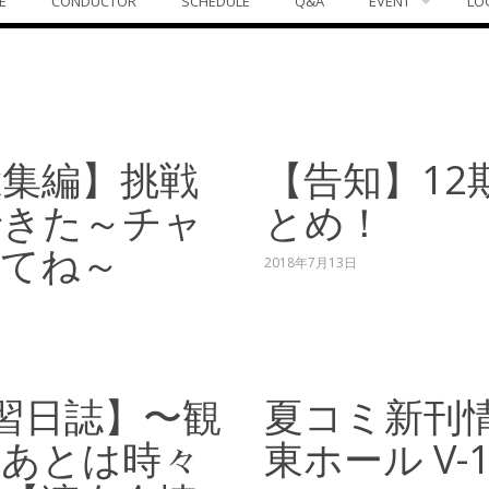
E
CONDUCTOR
SCHEDULE
Q&A
EVENT
LO
総集編】挑戦
【告知】12
できた～チャ
とめ！
ててね～
2018年7月13日
練習日誌】〜観
夏コミ新刊情報
、あとは時々
東ホール V-