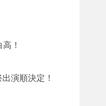
白高！
祭出演順決定！