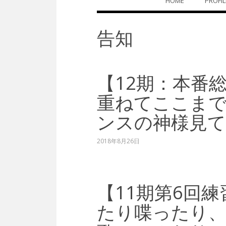
HOME
PROFIL
ン
テ
ン
告知
ツ
へ
ス
キ
ッ
【12期：本番
プ
重ねてここま
ンスの神様見
2018年8月26日
【11期第6回
たり喋ったり