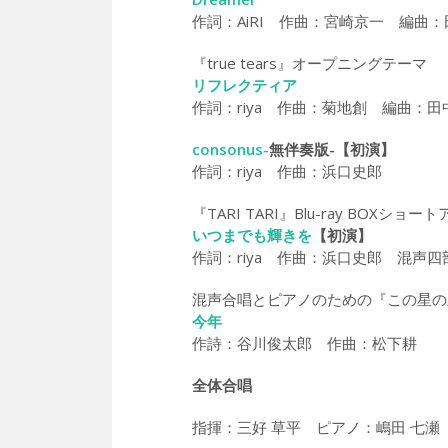
作詞：AiRI 作曲：宮崎京一 編曲
『true tears』オープニングテーマ
リフレクティア
作詞：riya 作曲：菊地創 編曲：田
consonus-
無伴奏版-【初演】
作詞：riya 作曲：浜口史郎
『TARI TARI』Blu-ray BOXシ
いつまでも輝きを
【初演】
作詞：riya 作曲：浜口史郎 混声
混声合唱とピアノのための『この星の
今年
作詩：谷川俊太郎 作曲：松下耕
全体合唱
指揮：三好 草平 ピアノ：嶋田 七瀬