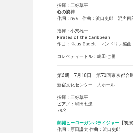
指揮：三好草平
心の旋律
作詞：riya 作曲：浜口史郎 混声
指揮：小穴雄一
Pirates of the Caribbean
作曲：Klaus Badelt マンドリン
コレペティートル：嶋田七瀬
第6期 7月18日 第70回東京都合
新宿文化センター 大ホール
指揮：三好草平
ピアノ：嶋田七瀬
79名
熱闘ヒーローガンバライジャー
【初演
作詞：原田謙太 作曲：浜口史郎