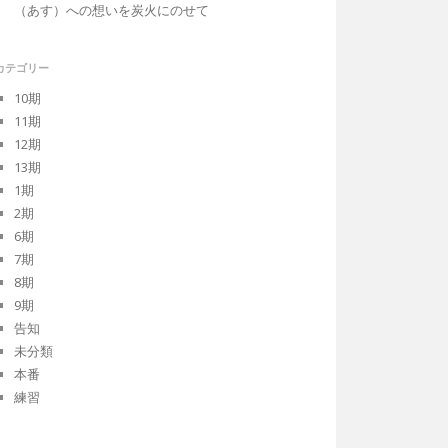
（あす）への想いを炭火にのせて
カテゴリー
10期
11期
12期
13期
1期
2期
6期
7期
8期
9期
告知
未分類
本番
練習