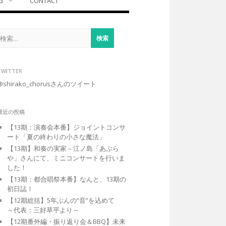
G
CONTACT
検
索:
TWITTER
@shirako_chorusさんのツイート
最近の投稿
【13期：演奏会本番】ジョイントコンサ
ート「夏の終わりの小さな魔法」
【13期】和奏の実家 – 江ノ島「あぶら
や」さんにて、ミニコンサートを行いま
した！
【13期：都合唱祭本番】なんと、13期の
初日誌！
【12期総括】5年ぶんの”音”を込めて
～代表：三好草平より～
【12期番外編・振り返り会＆BBQ】未来