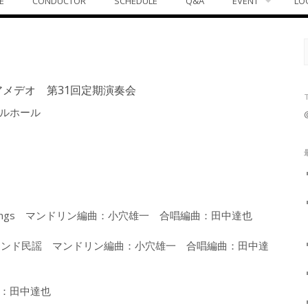
E
CONDUCTOR
SCHEDULE
Q&A
EVENT
LO
アメデオ 第31回定期演奏会
ルホール
）
l Jennings マンドリン編曲：小穴雄一 合唱編曲：田中達也
ts アイルランド民謡 マンドリン編曲：小穴雄一 合唱編曲：田中達
：田中達也