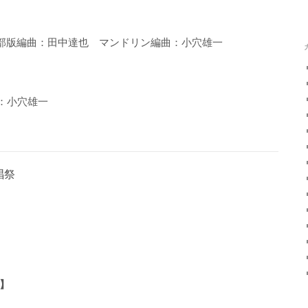
四部版編曲：田中達也 マンドリン編曲：小穴雄一
編曲：小穴雄一
唱祭
】