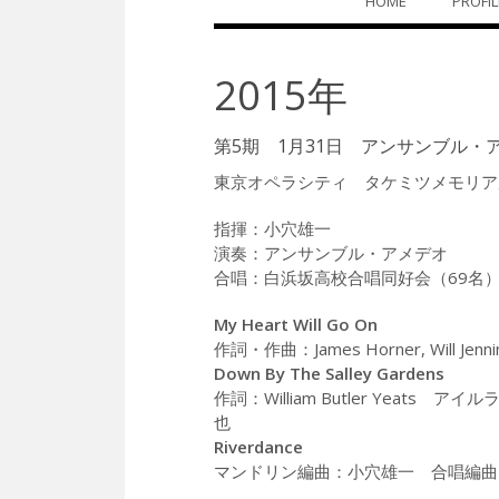
HOME
PROFIL
ン
テ
ン
ツ
2015年
へ
ス
キ
第5期 1月31日 アンサンブル・
ッ
プ
東京オペラシティ タケミツメモリア
指揮：小穴雄一
演奏：アンサンブル・アメデオ
合唱：白浜坂高校合唱同好会（69名
My Heart Will Go On
作詞・作曲：James Horner, Wil
Down By The Salley Gardens
作詞：William Butler Yea
也
Riverdance
マンドリン編曲：小穴雄一 合唱編曲