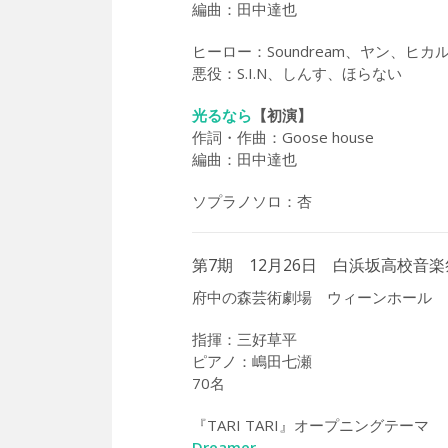
編曲：田中達也
ヒーロー：Soundream、ヤン、ヒカ
悪役：S.I.N、しんす、ほらない
光るなら
【初演】
作詞・作曲：Goose house
編曲：田中達也
ソプラノソロ：杏
第7期 12月26日 白浜坂高校音楽
府中の森芸術劇場 ウィーンホール
指揮：三好草平
ピアノ：嶋田七瀬
70名
『TARI TARI』オープニングテーマ
Dreamer