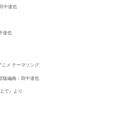
：田中達也
中達也
ョートアニメ テーマソング
四部版編曲：田中達也
上で』より