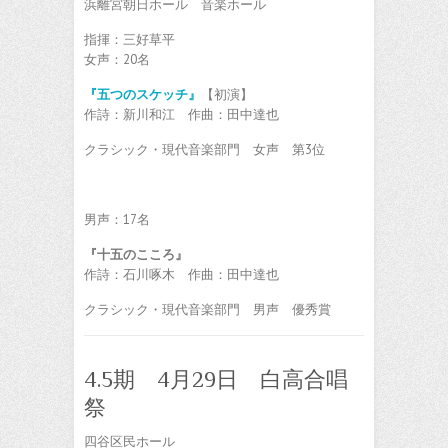
浜離宮朝日ホール 音楽ホール
指揮：三好草平
女声：20名
『五つのスケッチ』
【初演】
作詩：新川和江 作曲：田中達也
クラシック・現代音楽部門 女声 第3位
男声：17名
『十五のこころ』
作詩：石川啄木 作曲：田中達也
クラシック・現代音楽部門 男声 優秀賞
4.5期 4月29日 白高合唱
祭
四谷区民ホール