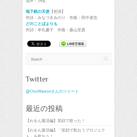
混声：34名
地下鉄の天使
【初演】
作詩：みなづきみのり 作曲：田中達也
どのことばよりも
作詩：牟礼慶子 作曲：森山至貴
Search
Twitter
@ChorWawonさんのツイート
最近の投稿
【わをん復活編】笑顔で歌った！
【わをん復活編】「笑顔で歌おうプロジェク
ト」を歌おう！