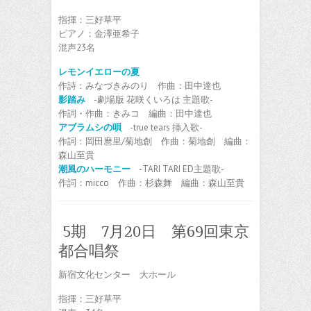
指揮：三好草平
ピアノ：金澤亜希子
混声23名
レモンイエローの夏
作詩：みなづきみのり 作曲：田中達也
影踏み
-劇場版 花咲くいろは 主題歌-
作詞・作曲：きみコ 編曲：田中達也
アブラムシの唄
-true tears 挿入歌-
作詞：岡田麿里/菊地創 作曲：菊地創 編曲：
森山至貴
潮風のハーモニー
-TARI TARI ED主題歌-
作詞：micco 作曲：杉森舞 編曲：森山至貴
5期 7月20日 第69回東京
都合唱祭
新宿文化センター 大ホール
指揮：三好草平