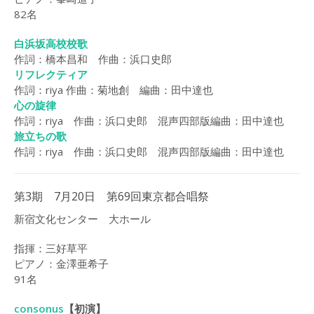
（2015）
82名
演奏曲目・各団紹介
白浜坂高校校歌
作詞：橋本昌和 作曲：浜口史郎
白浜坂高校合唱祭
リフレクティア
(2014)
作詞：riya 作曲：菊地創
編曲：田中達也
心の旋律
LOG
作詞：riya 作曲：浜口史郎 混声四部版編曲：田中達也
旅立ちの歌
2017年
作詞：riya 作曲：浜口史郎 混声四部版編曲：田中達也
2016年
2015年
第3期 7月20日 第69回東京都合唱祭
2014年
新宿文化センター 大ホール
2013年
指揮：三好草平
ピアノ：金澤亜希子
CONTACT
91名
consonus
【初演】