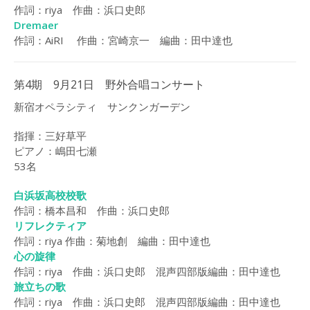
作詞：riya 作曲：浜口史郎
Dremaer
作詞：AiRI 作曲：宮崎京一 編曲：田中達也
第4期 9月21日 野外合唱コンサート
新宿オペラシティ サンクンガーデン
指揮：三好草平
ピアノ：嶋田七瀬
53名
白浜坂高校校歌
作詞：橋本昌和 作曲：浜口史郎
リフレクティア
作詞：riya 作曲：菊地創
編曲：田中達也
心の旋律
作詞：riya 作曲：浜口史郎 混声四部版編曲：田中達也
旅立ちの歌
作詞：riya 作曲：浜口史郎 混声四部版編曲：田中達也