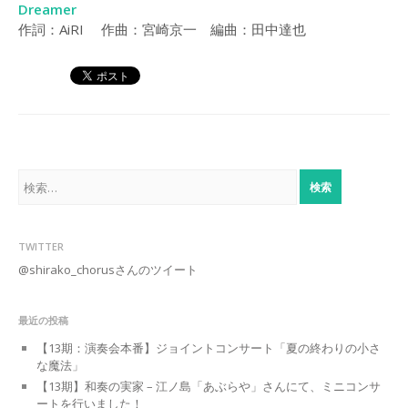
Dreamer
作詞：AiRI 作曲：宮崎京一 編曲：田中達也
検
索:
TWITTER
@shirako_chorusさんのツイート
最近の投稿
【13期：演奏会本番】ジョイントコンサート「夏の終わりの小さ
な魔法」
【13期】和奏の実家 – 江ノ島「あぶらや」さんにて、ミニコンサ
ートを行いました！