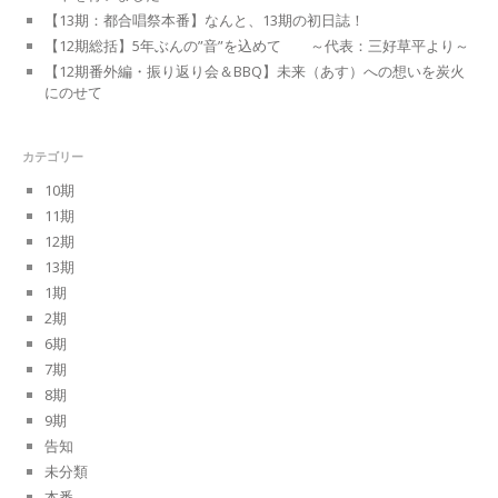
【13期：都合唱祭本番】なんと、13期の初日誌！
【12期総括】5年ぶんの”音”を込めて ～代表：三好草平より～
【12期番外編・振り返り会＆BBQ】未来（あす）への想いを炭火
にのせて
カテゴリー
10期
11期
12期
13期
1期
2期
6期
7期
8期
9期
告知
未分類
本番