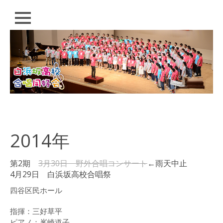
閉
じ
る
コ
HOME
ン
テ
PROFILE
ン
ツ
CONDUCTOR
へ
ス
SCHEDULE
キ
ッ
2014年
Q&A
プ
EVENT
第2期
3月30日 野外合唱コンサート
←雨天中止
4月29日 白浜坂高校合唱祭
白浜坂高校合唱同好
会 演奏会
四谷区民ホール
「歌おう！いつの日
も。」（2018）
指揮：三好草平
ピアノ：峯崎道子
白浜坂高校音楽祭