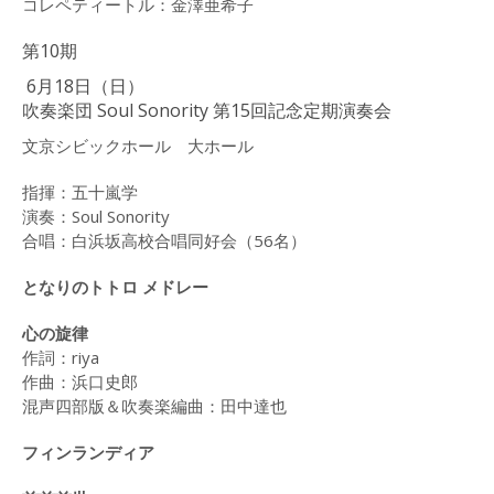
コレペティートル：金澤亜希子
第10期
6月18日（日）
吹奏楽団 Soul Sonority 第15回記念定期演奏会
文京シビックホール 大ホール
指揮：五十嵐学
演奏：Soul Sonority
合唱：白浜坂高校合唱同好会（56名）
となりのトトロ メドレー
心の旋律
作詞：riya
作曲：浜口史郎
混声四部版＆吹奏楽編曲：田中達也
フィンランディア