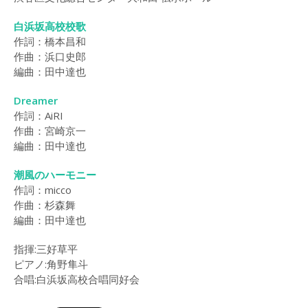
白浜坂高校校歌
作詞：橋本昌和
作曲：浜口史郎
編曲：田中達也
Dreamer
作詞：AiRI
作曲：宮崎京一
編曲：田中達也
潮風のハーモニー
作詞：micco
作曲：杉森舞
編曲：田中達也
指揮:三好草平
ピアノ:角野隼斗
合唱:白浜坂高校合唱同好会