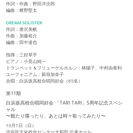
作詞・作曲：野田洋次郎
編曲：椎野堅太
DREAM SOLISTER
作詞：唐沢美帆
作曲：加藤裕介
編曲：田中達也
指揮：三好草平
ピアノ：小見山純一
トランペット＆フリューゲルホルン：林陽子、中村由香利
ユーフォニアム：新垣加奈子
合唱：白浜坂高校合唱同好会（65名）
第11期
白浜坂高校合唱同好会 「TARI TARI」5周年記念スペシ
ャル
〜観たり喋ったり、あとは時々歌ってみたり〜
10月1日（日）
渋谷区文化総合センター大和田 伝承ホール