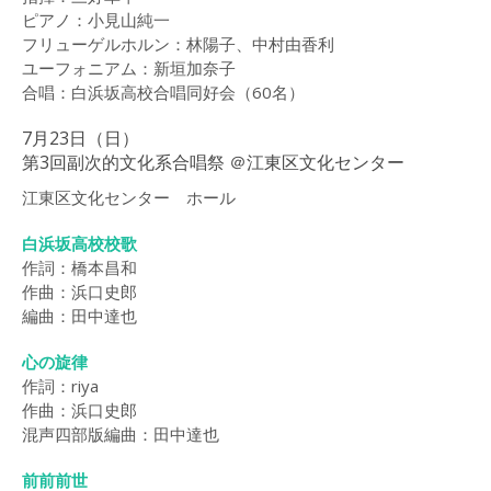
ピアノ：小見山純一
フリューゲルホルン：林陽子、中村由香利
ユーフォニアム：新垣加奈子
合唱：白浜坂高校合唱同好会（60名）
7月23日（日）
第3回副次的文化系合唱祭 ＠江東区文化センター
江東区文化センター ホール
白浜坂高校校歌
作詞：橋本昌和
作曲：浜口史郎
編曲：田中達也
心の旋律
作詞：riya
作曲：浜口史郎
混声四部版編曲：田中達也
前前前世