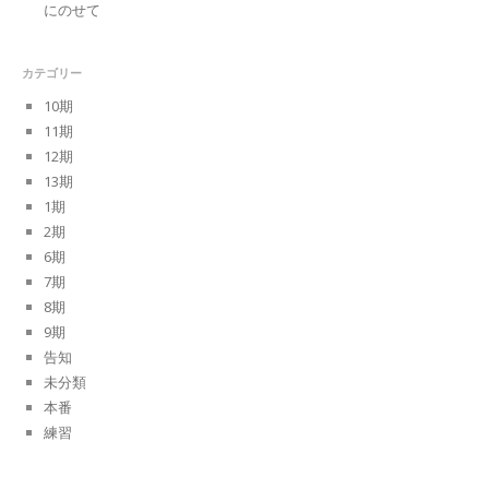
にのせて
カテゴリー
10期
11期
12期
13期
1期
2期
6期
7期
8期
9期
告知
未分類
本番
練習