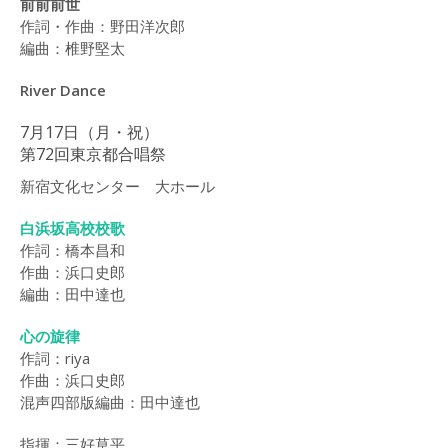
前前前世
作詞・作曲：野田洋次郎
編曲：椎野堅太
River Dance
7月17日（月・祝）
第72回東京都合唱祭
新宿文化センター 大ホール
白浜坂高校校歌
作詞：橋本昌和
作曲：浜口史郎
編曲：田中達也
心の旋律
作詞：riya
作曲：浜口史郎
混声四部版編曲：田中達也
指揮：三好草平