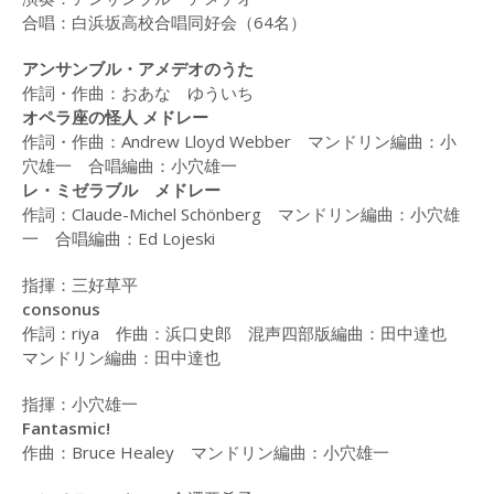
（2015）
合唱：白浜坂高校合唱同好会（64名）
演奏曲目・各団紹介
アンサンブル・アメデオのうた
作詞・作曲：おあな ゆういち
白浜坂高校合唱祭
オペラ座の怪人 メドレー
(2014)
作詞・作曲：Andrew Lloyd Webber マンドリン編曲：小
穴雄一 合唱編曲：小穴雄一
LOG
レ・ミゼラブル メドレー
作詞：Claude-Michel Schönberg マンドリン編曲：小穴雄
2017年
一 合唱編曲：Ed Lojeski
2016年
指揮：三好草平
2015年
consonus
作詞：riya 作曲：浜口史郎 混声四部版編曲：田中達也
2014年
マンドリン編曲：田中達也
2013年
指揮：小穴雄一
Fantasmic!
CONTACT
作曲：Bruce Healey マンドリン編曲：小穴雄一