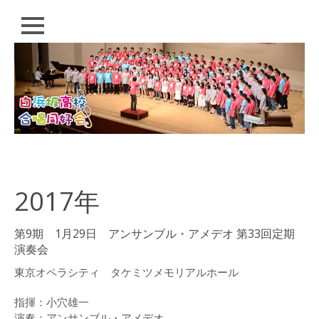
閉
じ
る
コ
HOME
ン
テ
PROFILE
ン
ツ
CONDUCTOR
へ
ス
SCHEDULE
キ
ッ
2017年
Q&A
プ
EVENT
第9期 1月29日 アンサンブル・アメデオ 第33回定期
演奏会
白浜坂高校合唱同好
会 演奏会
東京オペラシティ タケミツメモリアルホール
「歌おう！いつの日
も。」（2018）
指揮：小穴雄一
演奏：アンサンブル・アメデオ
白浜坂高校音楽祭