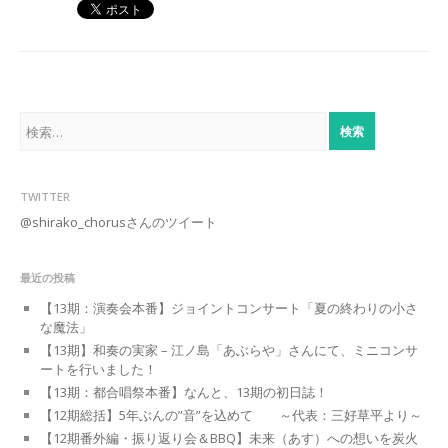
検
索:
TWITTER
@shirako_chorusさんのツイート
最近の投稿
【13期：演奏会本番】ジョイントコンサート「夏の終わりの小さ
な魔法」
【13期】和奏の実家 – 江ノ島「あぶらや」さんにて、ミニコンサ
ートを行いました！
【13期：都合唱祭本番】なんと、13期の初日誌！
【12期総括】5年ぶんの”音”を込めて ～代表：三好草平より～
【12期番外編・振り返り会＆BBQ】未来（あす）への想いを炭火