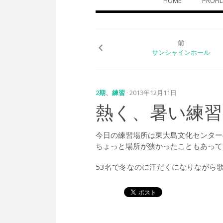
HOME
PROFIL
ン
テ
ン
ツ
へ
前
ス
サンシャインホール
キ
ッ
プ
2期
、
練習
· 2013年12月11日
熱く、暑い練習
今日の練習場所は東大島文化センター
ちょっと場所が狭かったこともあって
53名で冬なのに汗だくになりながら