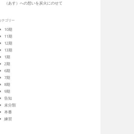
（あす）への想いを炭火にのせて
カテゴリー
10期
11期
12期
13期
1期
2期
6期
7期
8期
9期
告知
未分類
本番
練習