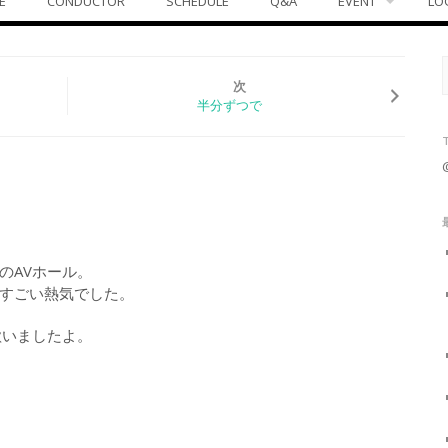
E
CONDUCTOR
SCHEDULE
Q&A
EVENT
LO
次
半分ずつで
のAVホール。
すごい熱気でした。
歌いましたよ。