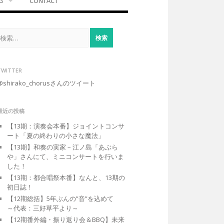
G
CONTACT
検
索:
TWITTER
@shirako_chorusさんのツイート
最近の投稿
【13期：演奏会本番】ジョイントコンサ
ート「夏の終わりの小さな魔法」
【13期】和奏の実家 – 江ノ島「あぶら
や」さんにて、ミニコンサートを行いま
した！
【13期：都合唱祭本番】なんと、13期の
初日誌！
【12期総括】5年ぶんの”音”を込めて
～代表：三好草平より～
【12期番外編・振り返り会＆BBQ】未来