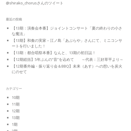
@shirako_chorusさんのツイート
最近の投稿
【13期：演奏会本番】ジョイントコンサート「夏の終わりの小さ
な魔法」
【13期】和奏の実家 – 江ノ島「あぶらや」さんにて、ミニコンサ
ートを行いました！
【13期：都合唱祭本番】なんと、13期の初日誌！
【12期総括】5年ぶんの”音”を込めて ～代表：三好草平より～
【12期番外編・振り返り会＆BBQ】未来（あす）への想いを炭火
にのせて
カテゴリー
10期
11期
12期
13期
1期
2期