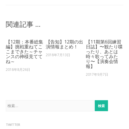
関連記事 …
【12期：本番総集
【告知】12期の出
【11期第6回練習
編】挑戦重ねてこ
演情報まとめ！
日誌】〜観たり喋
こまできた～チャ
ったり、あとは
2018年7月13日
ンスの神様見てて
時々歌ってみた
ね～
り〜【演奏会情
報】
2018年8月26日
2017年9月7日
検
索:
TWITTER