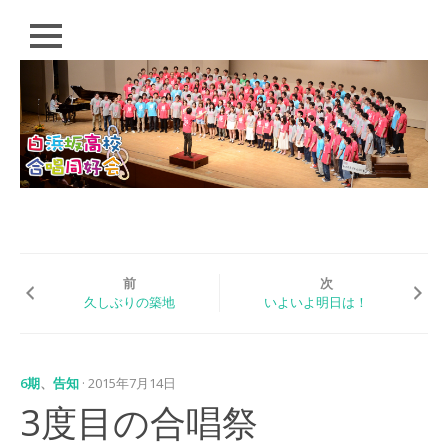
閉
じ
る
コ
HOME
ン
テ
PROFILE
ン
ツ
CONDUCTOR
へ
ス
SCHEDULE
キ
ッ
Q&A
プ
前
次
久しぶりの築地
いよいよ明日は！
EVENT
白浜坂高校合唱同好
会 演奏会
6期
、
告知
· 2015年7月14日
「歌おう！いつの日
3度目の合唱祭
も。」（2018）
白浜坂高校音楽祭