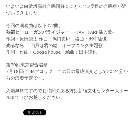
（2015）
いよいよ白浜坂高校合唱同好会にとって3度目の合唱祭が近
づいてきました。
演奏曲目・各団紹介
今回の演奏曲は以下の2曲。
白浜坂高校合唱祭
熱闘ヒーローガンバライジャー
-TARI TARI 挿入歌-
(2014)
作詞：原田謙太 作曲：浜口史郎 編曲：田中達也
光るなら
-四月は君の嘘 オープニング主題歌-
LOG
作詞・作曲：Goose house 編曲：田中達也
2017年
第70回東京都合唱祭
2016年
7月18日(土)Mブロック この日の最終演奏として20:24分か
らの演奏予定です。
2015年
入場無料ですのでお時間のある方は新宿文化センター大ホー
2014年
ルまでぜひお越しください。
2013年
CONTACT