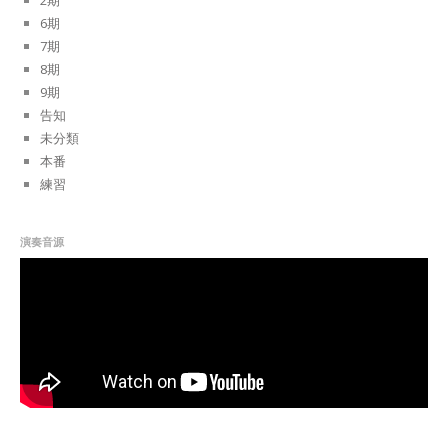
6期
7期
8期
9期
告知
未分類
本番
練習
演奏音源