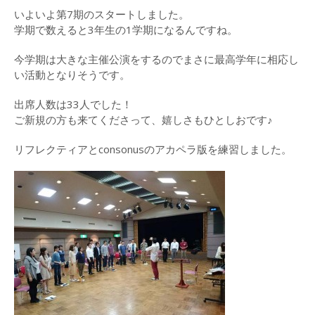
（2015）
いよいよ第7期のスタートしました。
学期で数えると3年生の1学期になるんですね。
演奏曲目・各団紹介
今学期は大きな主催公演をするのでまさに最高学年に相応し
白浜坂高校合唱祭
い活動となりそうです。
(2014)
出席人数は33人でした！
LOG
ご新規の方も来てくださって、嬉しさもひとしおです♪
2017年
リフレクティアとconsonusのアカペラ版を練習しました。
2016年
2015年
2014年
2013年
CONTACT