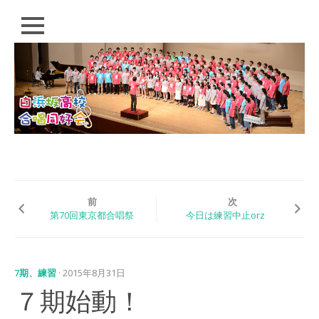
閉
じ
る
コ
HOME
ン
テ
PROFILE
ン
ツ
CONDUCTOR
へ
ス
SCHEDULE
キ
ッ
Q&A
プ
前
次
第70回東京都合唱祭
今日は練習中止orz
EVENT
白浜坂高校合唱同好
会 演奏会
7期
、
練習
· 2015年8月31日
「歌おう！いつの日
７期始動！
も。」（2018）
白浜坂高校音楽祭