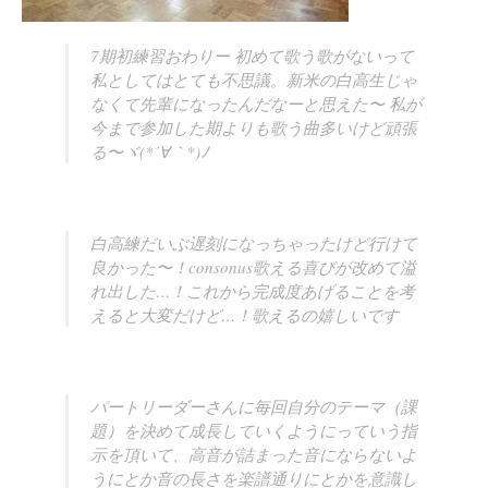
7期初練習おわりー 初めて歌う歌がないって
私としてはとても不思議。新米の白高生じゃ
なくて先輩になったんだなーと思えた〜 私が
今まで参加した期よりも歌う曲多いけど頑張
る〜ヾ(*´∀｀*)ﾉ
白高練だいぶ遅刻になっちゃったけど行けて
良かった〜！consonus歌える喜びが改めて溢
れ出した…！これから完成度あげることを考
えると大変だけど…！歌えるの嬉しいです
パートリーダーさんに毎回自分のテーマ（課
題）を決めて成長していくようにっていう指
示を頂いて、高音が詰まった音にならないよ
うにとか音の長さを楽譜通りにとかを意識し