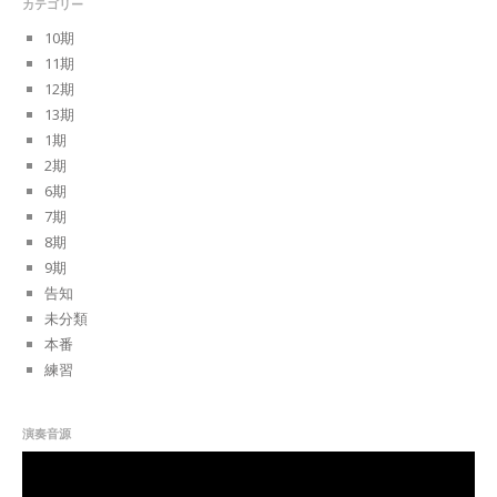
カテゴリー
10期
11期
12期
13期
1期
2期
6期
7期
8期
9期
告知
未分類
本番
練習
演奏音源