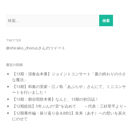
検
索:
TWITTER
@shirako_chorusさんのツイート
最近の投稿
【13期：演奏会本番】ジョイントコンサート「夏の終わりの小さ
な魔法」
【13期】和奏の実家 – 江ノ島「あぶらや」さんにて、ミニコンサ
ートを行いました！
【13期：都合唱祭本番】なんと、13期の初日誌！
【12期総括】5年ぶんの”音”を込めて ～代表：三好草平より～
【12期番外編・振り返り会＆BBQ】未来（あす）への想いを炭火
にのせて