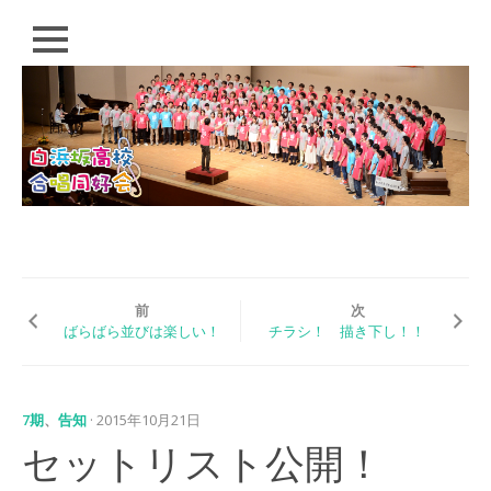
閉
じ
る
コ
HOME
ン
テ
PROFILE
ン
ツ
CONDUCTOR
へ
ス
SCHEDULE
キ
ッ
Q&A
プ
前
次
ばらばら並びは楽しい！
チラシ！ 描き下し！！
EVENT
白浜坂高校合唱同好
会 演奏会
7期
、
告知
· 2015年10月21日
「歌おう！いつの日
セットリスト公開！
も。」（2018）
白浜坂高校音楽祭