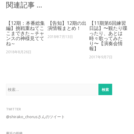
関連記事 …
【12期：本番総集
【告知】12期の出
【11期第6回練習
編】挑戦重ねてこ
演情報まとめ！
日誌】〜観たり喋
こまできた～チャ
ったり、あとは
2018年7月13日
ンスの神様見てて
時々歌ってみた
ね～
り〜【演奏会情
報】
2018年8月26日
2017年9月7日
検
索:
TWITTER
@shirako_chorusさんのツイート
最近の投稿