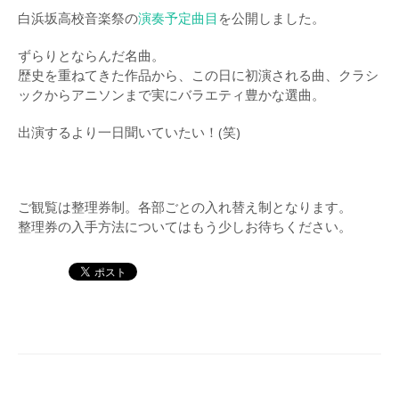
（2015）
白浜坂高校音楽祭の
演奏予定曲目
を公開しました。
演奏曲目・各団紹介
ずらりとならんだ名曲。
歴史を重ねてきた作品から、この日に初演される曲、クラシ
白浜坂高校合唱祭
ックからアニソンまで実にバラエティ豊かな選曲。
(2014)
出演するより一日聞いていたい！(笑)
LOG
2017年
ご観覧は整理券制。各部ごとの入れ替え制となります。
2016年
整理券の入手方法についてはもう少しお待ちください。
2015年
2014年
2013年
CONTACT