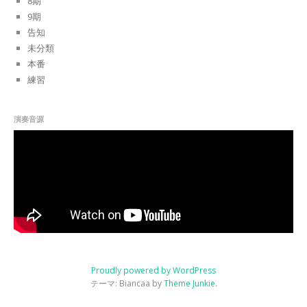
8期
9期
告知
未分類
本番
練習
演奏音源
Proudly powered by WordPress
テーマ: Biancaa by
Theme Junkie
.