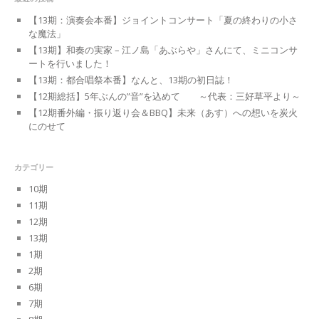
【13期：演奏会本番】ジョイントコンサート「夏の終わりの小さ
な魔法」
【13期】和奏の実家 – 江ノ島「あぶらや」さんにて、ミニコンサ
ートを行いました！
【13期：都合唱祭本番】なんと、13期の初日誌！
【12期総括】5年ぶんの”音”を込めて ～代表：三好草平より～
【12期番外編・振り返り会＆BBQ】未来（あす）への想いを炭火
にのせて
カテゴリー
10期
11期
12期
13期
1期
2期
6期
7期