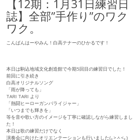
【12期：1月31日練習日
（2015）
誌】全部”手作り”のワク
演奏曲目・各団紹介
ワク。
白浜坂高校合唱祭
(2014)
こんばんはーやみん！白高テナーのひかるです！
LOG
2017年
本日は駒込地域文化創造館で今期5回目の練習日でした！
2016年
前回に引き続き
白高オリジナルソング
2015年
「雨が降っても」
TARI TARI より
2014年
「熱闘ヒーローガンバライジャー」
2013年
「いつまでも輝きを」
等を音や歌い方のイメージを丁寧に確認しながら練習しまし
CONTACT
た！
本日は歌の練習だけでなく
演奏会に向けたオリエンテーションも行いました(｡>ㅅ<｡)