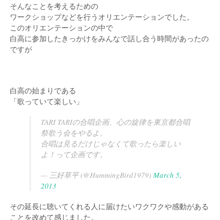
そんなことを考えるための
ワークショップなどを行うオリエンテーションでした。
このオリエンテーションの中で
白高に参加したきっかけをみんなで話し合う時間があったの
ですが
白高の始まりである
「歌っていて楽しい」
TARI TARIの合唱企画、心の旋律を東京都合唱
祭歌う会をやるよ。
合唱は見るだけじゃなくて歌ったら楽しい
よ！って企画です。
— 三好草平 (@HummingBird1979)
March 5,
2013
その延長に聴いてくれる人に届けたいワクワクや感動がある
ことを改めて感じました。