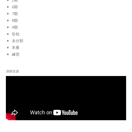
2期
6期
7期
8期
9期
告知
未分類
本番
練習
演奏音源