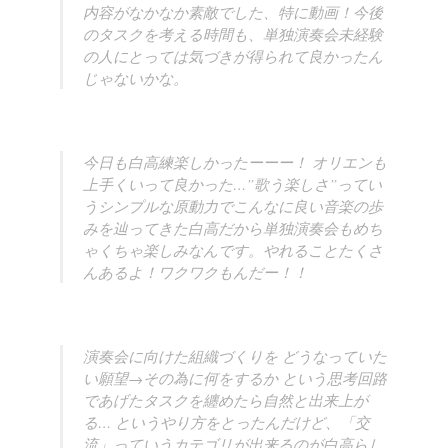
内容がなかなか素敵でした、特に動画！今後
のタスクを考える時間も、単独演奏会未経験
の人にとっては気づきが得られて良かったん
じゃないかな。
今日も白高練楽しかったーーー！ オリエンも
上手くいって良かった…”歌う楽しさ”ってい
うシンプルな原動力でこんなに良い音楽の歩
みを辿ってきた白高だから単独演奏会もめち
ゃくちゃ楽しみなんです。やれることたくさ
んあるよ！ワクワクもんだー！！
演奏会に向けた組織づくりを どうなっていた
い願望→その為に何をするか という思考回路
であげたタスクを纏めたら自然と出来上が
る… というやり方をとったんだけど、「交
流」っていうカテゴリが出来るのが白高らし