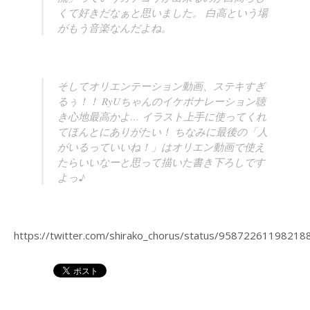
くて好きだなぁと思いました。 白高という場
がもう音楽なんだよね。
そしてオリエンテーション動画、ステキすぎ
るぅ！！ RyUちゃんのイケボナレーション聴
き心地最高かよ… イラスト上手に使ってくれ
てほんとにありがたい！ ちなみに最後の「人
がいるっていいね！」はオリエン動画で使え
たらいいなーと思って描いた書き下ろしです
よっ♪
https://twitter.com/shirako_chorus/status/95872261198218