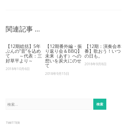
関連記事 …
【12期総括】5年
【12期番外編・振
【12期：演奏会本
ぶんの”音”を込め
り返り会＆BBQ】
番】歌おう！いつ
て ～代表：三
未来（あす）への
の日も。
好草平より～
想いを炭火にのせ
2018年9月8日
て
2018年10月6日
2018年9月15日
検
索:
TWITTER