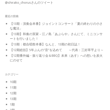
@shirako_chorusさんのツイート
最近の投稿
【13期：演奏会本番】ジョイントコンサート「夏の終わりの小さ
な魔法」
【13期】和奏の実家 – 江ノ島「あぶらや」さんにて、ミニコンサ
ートを行いました！
【13期：都合唱祭本番】なんと、13期の初日誌！
【12期総括】5年ぶんの”音”を込めて ～代表：三好草平より～
【12期番外編・振り返り会＆BBQ】未来（あす）への想いを炭火
にのせて
カテゴリー
10期
11期
12期
13期
1期