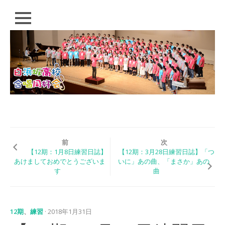
閉
じ
る
コ
HOME
ン
テ
PROFILE
ン
ツ
CONDUCTOR
へ
ス
SCHEDULE
キ
ッ
Q&A
プ
前
次
【12期：1月8日練習日誌】
【12期：3月28日練習日誌】「つ
EVENT
あけましておめでとうございま
いに」あの曲、「まさか」あの
す
曲
白浜坂高校合唱同好
会 演奏会
「歌おう！いつの日
も。」（2018）
12期
、
練習
· 2018年1月31日
白浜坂高校音楽祭